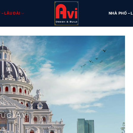
 – LÂU ĐÀI
NHÀ PHỐ – L