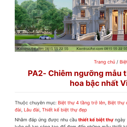
Trang chủ
/
Biệ
PA2- Chiêm ngưỡng mẫu thi
hoa bậc nhất 
Thuộc chuyên mục:
Biệt thự 4 tầng trở lên
,
Biệt thự
đài
,
Lâu đài
,
Thiết kế biệt thự đẹp
Nhằm đáp ứng được nhu cầu
thiết kế biệt thự
ngày 
luôn nỗ lực sáng tạo để đem đến những mẫu thiết kế