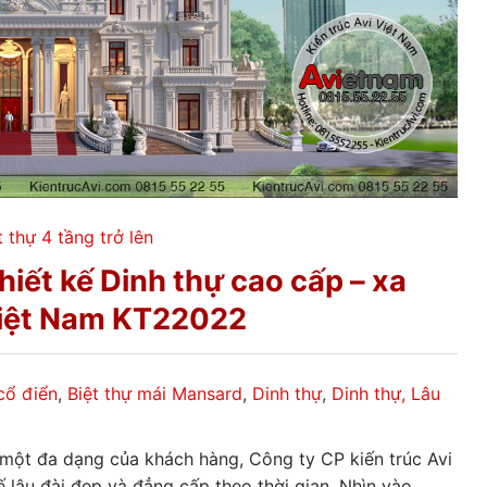
t thự 4 tầng trở lên
ết kế Dinh thự cao cấp – xa
Việt Nam KT22022
 cổ điển
,
Biệt thự mái Mansard
,
Dinh thự
,
Dinh thự, Lâu
một đa dạng của khách hàng, Công ty CP kiến trúc Avi
 lâu đài đẹp và đẳng cấp theo thời gian. Nhìn vào