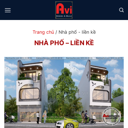
Chuyển
đến
nội
dung
Trang chủ
/
Nhà phố - liền kề
NHÀ PHỐ – LIỀN KỀ