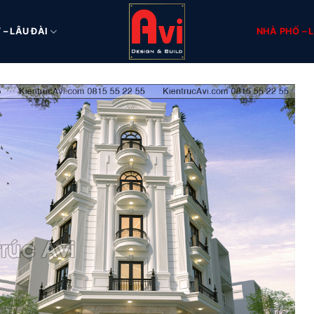
 – LÂU ĐÀI
NHÀ PHỐ – L