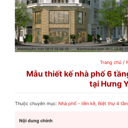
Trang chủ
/
Mẫu thiết kế nhà phố 6 tần
tại Hưng 
Thuộc chuyên mục:
Nhà phố - liền kề
,
Biệt thự 4 tần
Nội dung chính