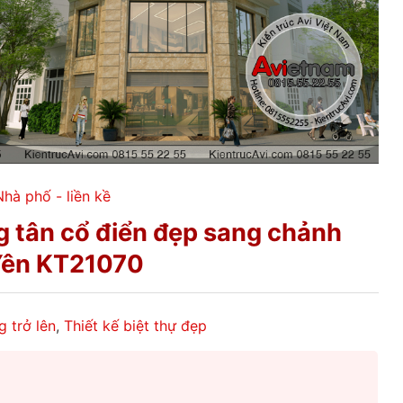
Nhà phố - liền kề
g tân cổ điển đẹp sang chảnh
Yên KT21070
g trở lên
,
Thiết kế biệt thự đẹp