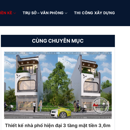
IỀN KỀ
TRỤ SỞ – VĂN PHÒNG
THI CÔNG XÂY DỰNG
CÙNG CHUYÊN MỤC
Thiết kế nhà phố hiện đại 3 tầng mặt tiền 3,6m