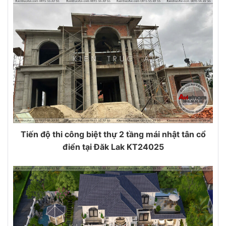
Tiến độ thi công biệt thự 2 tầng mái nhật tân cổ
điển tại Đăk Lak KT24025