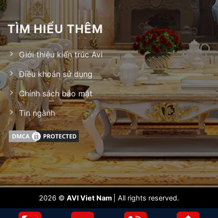
TÌM HIỂU THÊM
Giới thiệu kiến trúc Avi
Điều khoản sử dụng
Chính sách bảo mật
Tin ngành
2026 ©
AVI Viet Nam
| All rights reserved.