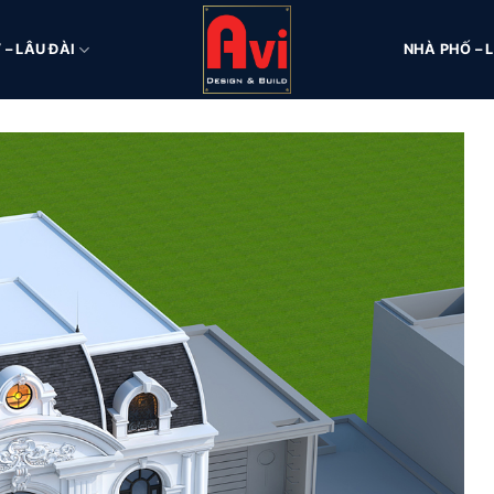
 – LÂU ĐÀI
NHÀ PHỐ – L