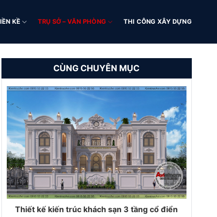
IỀN KỀ
TRỤ SỞ – VĂN PHÒNG
THI CÔNG XÂY DỰNG
CÙNG CHUYÊN MỤC
Thiết kế kiến trúc khách sạn 3 tầng cổ điển