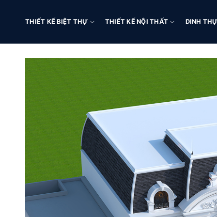
Chuyển
đến
THIẾT KẾ BIỆT THỰ
THIẾT KẾ NỘI THẤT
DINH THỰ
nội
dung